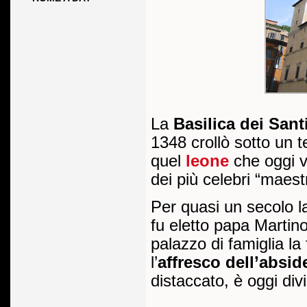
La
Basilica dei Sant
1348 crollò sotto un t
quel
leone
che oggi v
dei più celebri “maest
Per quasi un secolo l
fu eletto papa Martin
palazzo di famiglia la
l’
affresco dell’absid
distaccato, è oggi divi